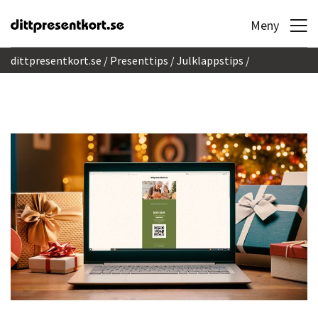
Hoppa till innehållet
Meny
dittpresentkort.se
Presenttips
Julklappstips
Har du fortfarande en viktig julklapp kvar?