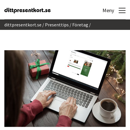
Hoppa till innehållet
Meny
dittpresentkort.se
Presenttips
Företag
Enkel beställning av företagspresenter